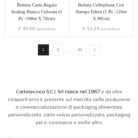
Bobina Carta Regalo
Bobina Cellophane Con
Sealing Bianca Colorata (1
Stampa Edera (1 Pz -120m
Pz -100m X 70cm)
X 80cm)
€
45,00
€
53,35
iva inclusa
iva inclusa
…
1
2
31
C
artotecnica S.C.I. Srl
nasce
nel 1967
e da oltre
cinquant’anni è presente sul mercato nella produzione
e commercializzazione di packaging alimentare
personalizzato, carta velina personalizzata, packaging
per e-commerce e molto altro.