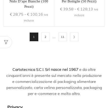
Nido D’ape Bianche (100
Per Bottiglie (50 Pezzi)
Pezzi)
€
39,58
-
€
128,13
iva
€
28,75
-
€
100,16
iva
inclusa
inclusa
…
1
2
11
C
artotecnica S.C.I. Srl
nasce
nel 1967
e da oltre
cinquant’anni è presente sul mercato nella produzione
e commercializzazione di packaging alimentare
personalizzato, carta velina personalizzata, packaging
per e-commerce e molto altro.
Privacy