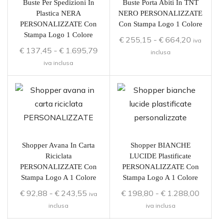
Buste Per Spedizioni In
Buste Porta Abiti In TNT
Plastica NERA
NERO PERSONALIZZATE
PERSONALIZZATE Con
Con Stampa Logo 1 Colore
Stampa Logo 1 Colore
€
255,15
-
€
664,20
iva
€
137,45
-
€
1.695,79
inclusa
iva inclusa
Shopper Avana In Carta
Shopper BIANCHE
Riciclata
LUCIDE Plastificate
PERSONALIZZATE Con
PERSONALIZZATE Con
Stampa Logo A 1 Colore
Stampa Logo A 1 Colore
€
92,88
-
€
243,55
€
198,80
-
€
1.288,00
iva
inclusa
iva inclusa