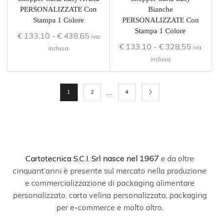
PERSONALIZZATE Con
Bianche
Stampa 1 Colore
PERSONALIZZATE Con
Stampa 1 Colore
€
133,10
-
€
438,65
iva
€
133,10
-
€
328,55
iva
inclusa
inclusa
…
1
2
4
C
artotecnica S.C.I. Srl
nasce
nel 1967
e da oltre
cinquant’anni è presente sul mercato nella produzione
e commercializzazione di packaging alimentare
personalizzato, carta velina personalizzata, packaging
per e-commerce e molto altro.