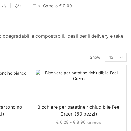
Carrello
€
0,00
0
0
iodegradabili e compostabili. Ideali per il delivery e take
PRODUCT CATEGORIES
Show
Eventi
Accessori per Saldi fine Stagione
Cartellini Saldi
Etichette Saldi
 cartoncino
Bicchiere per patatine richiudibile Feel
Shopper e sacchetti Saldi
i)
Green (50 pezzi)
Vetrofanie Saldi
€
6,28
-
€
8,90
iva inclusa
Collezione di Primavera