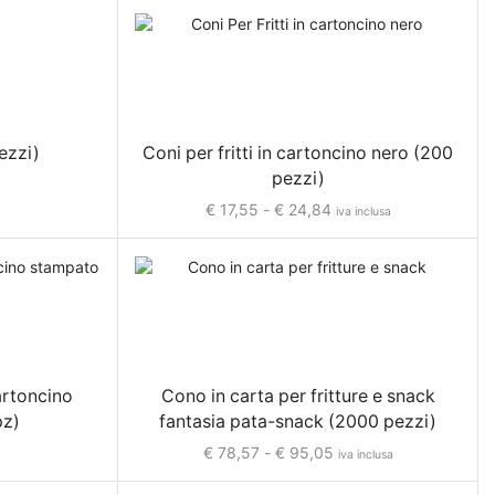
Carta regalo veline e Bobine Primaverili
Nastri e Accessori primaverili
Scatole e ceste primaverili
Shopper e Sacchetti Primaverili
Prodotti monouso per Sagre e Eventi
pezzi)
Coni per fritti in cartoncino nero (200
pezzi)
Speciale Baby Shower e Battesimi
€
17,55
-
€
24,84
iva inclusa
Speciale Festa della Donna
Speciale Halloween
Speciale Laurea e Diploma
Speciale Matrimoni
Carta da Regalo e Carta Velina
Nastrini Sticker e Accessori
artoncino
Cono in carta per fritture e snack
pz)
fantasia pata-snack (2000 pezzi)
Scatole e Bomboniere
€
78,57
-
€
95,05
iva inclusa
Shopper Sacchetti e Bustine
Speciale Natale