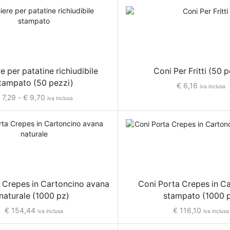
e per patatine richiudibile
Coni Per Fritti (50 
tampato (50 pezzi)
€
6,16
iva inclusa
7,29
-
€
9,70
iva inclusa
 Crepes in Cartoncino avana
Coni Porta Crepes in C
naturale (1000 pz)
stampato (1000 
€
154,44
€
116,10
iva inclusa
iva inclusa