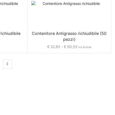
Accessori Tavola di Natale
Articoli Natalizi Personalizzati
Bustine e biglietti regalo
Carta Regalo e Bobine Natalizie
richiudibile
Contenitore Antigrasso richiudibile (50
Confezionamento Panettoni
pezzi)
€
22,85
-
€
60,55
Nastri e Decorazioni Natalizie
iva inclusa
Portabottiglie Natalizie
Scatole Bag Box
Scatole Regalo e Cesti Natalizi
Shopper e Sacchetti Natalizi
Stampi e Pirottini Natalizi
Tondi e veline natalizie
Tovaglie e tovaglioli natalizi
Trucioli Riempitivi per Confezioni