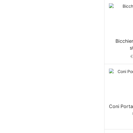
Bicchier
s
€
Coni Porta