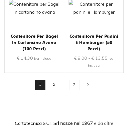
Contenitore Per Bagel
Contenitore Per Panini
In Cartoncino Avana
E Hamburger (50
(100 Pezzi)
Pezzi)
€
14,30
€
9,00
-
€
13,55
iva inclusa
iva
inclusa
…
1
2
7
C
artotecnica S.C.I. Srl
nasce
nel 1967
e da oltre