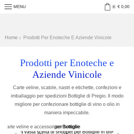
MENU
€
0,00
0
Home
Prodotti Per Enoteche E Aziende Vinicole
Prodotti per Enoteche e
Aziende Vinicole
Carte veline, scatole, nastri e etichette, confezioni e
imballaggio per spedizioni Bottiglie di Pregio. Il modo
migliore per confezionare bottiglie di vino o olio in
CARTE VELINE E ACCESSORI
maniera impeccabile.
SHOPPER PORTA BOTTIGLIE E
Carte veline e accessori per Un packaging di lusso
WINE BAG
per Bottiglie
Una vasta scelta di shopper per Bottiglie in diversi