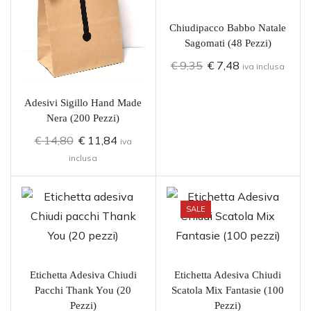
Chiudipacco Babbo Natale
Sagomati (48 Pezzi)
€
9,35
€
7,48
iva inclusa
Adesivi Sigillo Hand Made
Nera (200 Pezzi)
€
14,80
€
11,84
iva
inclusa
SALE
Etichetta Adesiva Chiudi
Etichetta Adesiva Chiudi
Pacchi Thank You (20
Scatola Mix Fantasie (100
Pezzi)
Pezzi)