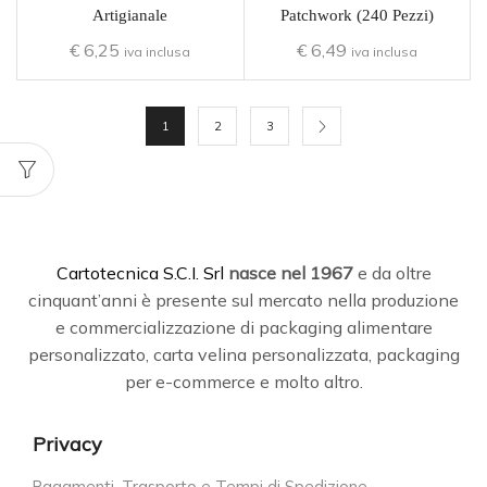
Artigianale
Patchwork (240 Pezzi)
€
6,25
€
6,49
iva inclusa
iva inclusa
1
2
3
C
artotecnica S.C.I. Srl
nasce
nel 1967
e da oltre
cinquant’anni è presente sul mercato nella produzione
e commercializzazione di packaging alimentare
personalizzato, carta velina personalizzata, packaging
per e-commerce e molto altro.
Privacy
Pagamenti, Trasporto e Tempi di Spedizione