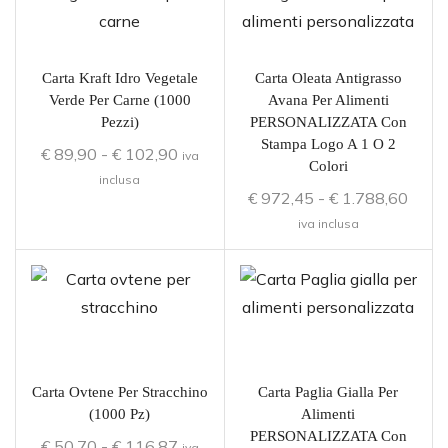
Carta Kraft Idro Vegetale
Carta Oleata Antigrasso
Verde Per Carne (1000
Avana Per Alimenti
Pezzi)
PERSONALIZZATA Con
Stampa Logo A 1 O 2
€
89,90
-
€
102,90
iva
Colori
inclusa
€
972,45
-
€
1.788,60
iva inclusa
Carta Ovtene Per Stracchino
Carta Paglia Gialla Per
(1000 Pz)
Alimenti
PERSONALIZZATA Con
€
50,70
-
€
116,87
iva