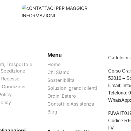
y
Menu
Cartotecni
i, Trasporto e
Home
 Spedizione
Corso Gram
Chi Siamo
52010 – So
Di Recesso
Sostenibilita
Email:
info
e Condizioni
Soluzioni grandi clienti
Telefono:
0
Policy
Ordini Estero
WhatsApp
olicy
Contatti e Assistenza
Blog
P.IVA IT0
Codice RE
I.V.
lizzazioni