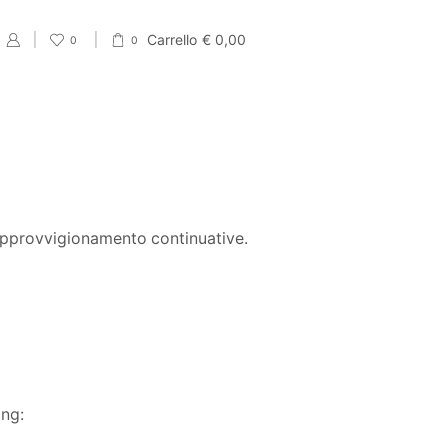
Carrello
€
0,00
0
0
 approvvigionamento continuative.
ing: