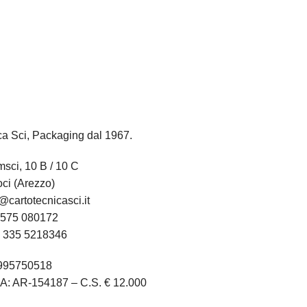
ca Sci, Packaging dal 1967.
sci, 10 B / 10 C
ci (Arezzo)
@cartotecnicasci.it
575 080172
:
335 5218346
1995750518
A: AR-154187 – C.S. € 12.000