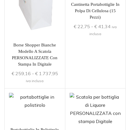
Cantinetta Portabottiglie In
Polpa Di Cellulosa (15
Pezzi)
€
22,75
-
€
41,34
iva
inclusa
Borse Shopper Bianche
Modello A Scatola
PERSONALIZZATE Con
Stampa In Digitale
€
259,16
-
€
1.737,95
iva inclusa
Portabottiglie In Polistirolo