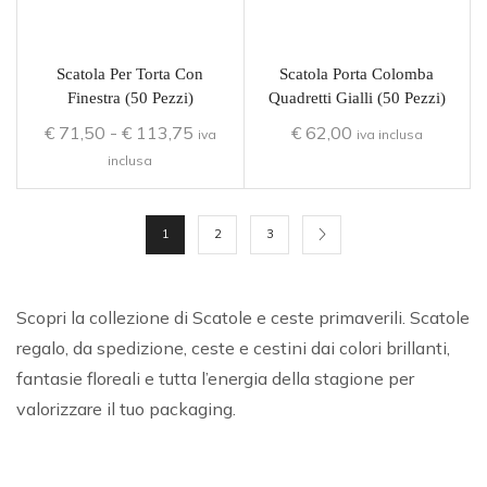
Scatola Per Torta Con
Scatola Porta Colomba
Finestra (50 Pezzi)
Quadretti Gialli (50 Pezzi)
€
71,50
-
€
113,75
€
62,00
iva
iva inclusa
inclusa
1
2
3
Scopri la collezione di Scatole e ceste primaverili. Scatole
regalo, da spedizione, ceste e cestini dai colori brillanti,
fantasie floreali e tutta l’energia della stagione per
valorizzare il tuo packaging.