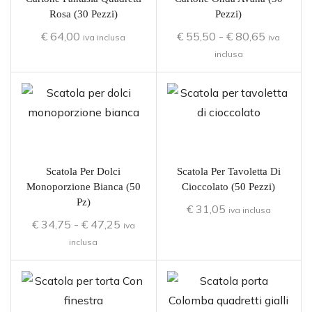
Rosa (30 Pezzi)
Pezzi)
€
64,00
€
55,50
-
€
80,65
iva inclusa
iva
inclusa
Scatola Per Dolci
Scatola Per Tavoletta Di
Monoporzione Bianca (50
Cioccolato (50 Pezzi)
Pz)
€
31,05
iva inclusa
€
34,75
-
€
47,25
iva
inclusa