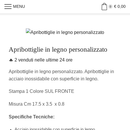
MENU
€
0,00
Home
»
Shop
»
Apribottiglie In Legno Personalizzato
0
Apribottiglie in legno personalizzato
🔥 2 venduti nelle ultime 24 ore
Apribottiglie in legno personalizzato. Apribottiglie in
acciaio inossidabile con superficie in legno.
Stampa 1 Colore SUL FRONTE
Misura Cm 17.5 x 3.5 x 0.8
Specifiche Tecniche:
Acciaio inossidabile con superficie in legno