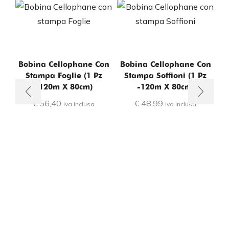
Bobina Cellophane Con
Bobina Cellophane Con
B
Stampa Foglie (1 Pz
Stampa Soffioni (1 Pz
S
-120m X 80cm)
-120m X 80cm)
€
56,40
€
48,99
iva inclusa
iva inclusa