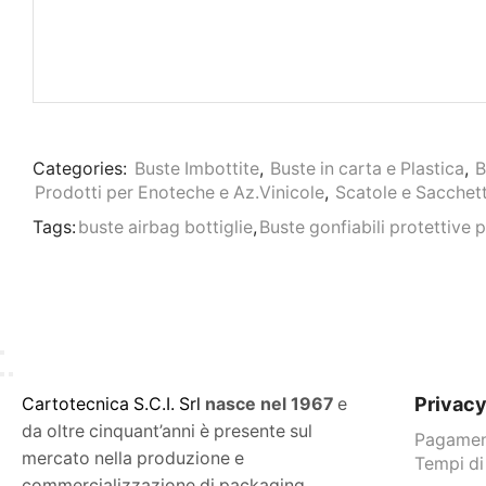
Categories:
Buste Imbottite
,
Buste in carta e Plastica
,
B
Prodotti per Enoteche e Az.Vinicole
,
Scatole e Sacchett
Tags:
buste airbag bottiglie
,
Buste gonfiabili protettive p
Privac
C
artotecnica S.C.I. Srl
nasce
nel 1967
e
da oltre cinquant’anni è presente sul
Pagament
mercato nella produzione e
Tempi di
commercializzazione di packaging