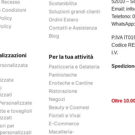
52010 – So
Di Recesso
Sostenibilita
Email:
info
e Condizioni
Soluzioni grandi clienti
Telefono:
0
Policy
Ordini Estero
WhatsApp
olicy
Contatti e Assistenza
Blog
P.IVA IT0
Codice RE
I.V.
lizzazioni
Per la tua attività
rsonalizzata
Spedizione
Pasticceria e Gelateria
Paninoteche
izzate
Enoteche e Cantine
i
Ristorazione
izzati
Negozi
Oltre 10.0
Personalizzate
Beauty e Cosmesi
te e tovaglioli
Fioristi e Vivai
izzati
E-Commerce
ori per
Macelleria-
 personalizzati