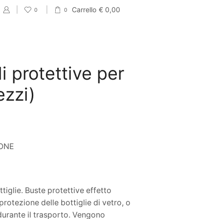
Carrello
€
0,00
0
0
i protettive per
ezzi)
IONE
ttiglie. Buste protettive effetto
rotezione delle bottiglie di vetro, o
durante il trasporto. Vengono