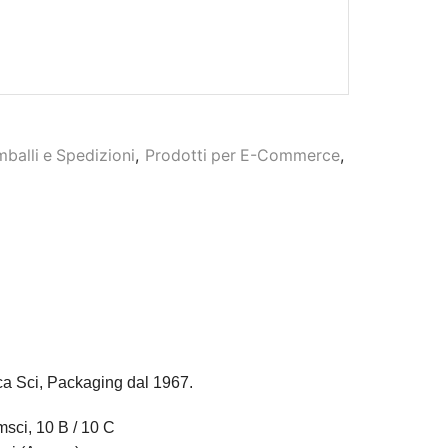
mballi e Spedizioni
,
Prodotti per E-Commerce
,
ca Sci, Packaging dal 1967.
sci, 10 B / 10 C