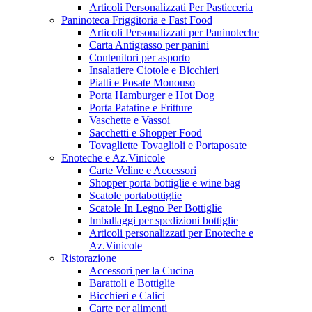
Articoli Personalizzati Per Pasticceria
Paninoteca Friggitoria e Fast Food
Articoli Personalizzati per Paninoteche
Carta Antigrasso per panini
Contenitori per asporto
Insalatiere Ciotole e Bicchieri
Piatti e Posate Monouso
Porta Hamburger e Hot Dog
Porta Patatine e Fritture
Vaschette e Vassoi
Sacchetti e Shopper Food
Tovagliette Tovaglioli e Portaposate
Enoteche e Az.Vinicole
Carte Veline e Accessori
Shopper porta bottiglie e wine bag
Scatole portabottiglie
Scatole In Legno Per Bottiglie
Imballaggi per spedizioni bottiglie
Articoli personalizzati per Enoteche e
Az.Vinicole
Ristorazione
Accessori per la Cucina
Barattoli e Bottiglie
Bicchieri e Calici
Carte per alimenti