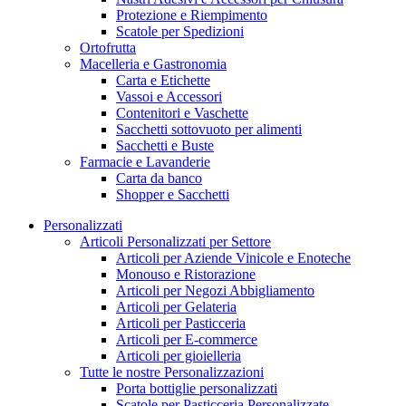
Protezione e Riempimento
Scatole per Spedizioni
Ortofrutta
Macelleria e Gastronomia
Carta e Etichette
Vassoi e Accessori
Contenitori e Vaschette
Sacchetti sottovuoto per alimenti
Sacchetti e Buste
Farmacie e Lavanderie
Carta da banco
Shopper e Sacchetti
Personalizzati
Articoli Personalizzati per Settore
Articoli per Aziende Vinicole e Enoteche
Monouso e Ristorazione
Articoli per Negozi Abbigliamento
Articoli per Gelateria
Articoli per Pasticceria
Articoli per E-commerce
Articoli per gioielleria
Tutte le nostre Personalizzazioni
Porta bottiglie personalizzati
Scatole per Pasticceria Personalizzate