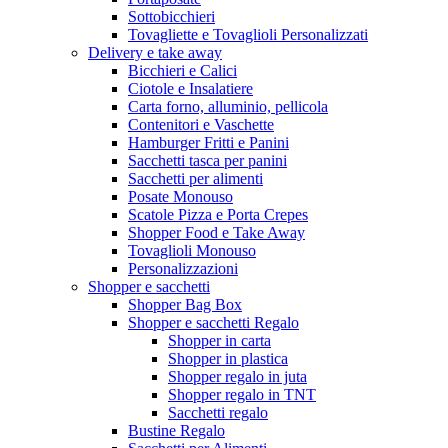
Sottobicchieri
Tovagliette e Tovaglioli Personalizzati
Delivery e take away
Bicchieri e Calici
Ciotole e Insalatiere
Carta forno, alluminio, pellicola
Contenitori e Vaschette
Hamburger Fritti e Panini
Sacchetti tasca per panini
Sacchetti per alimenti
Posate Monouso
Scatole Pizza e Porta Crepes
Shopper Food e Take Away
Tovaglioli Monouso
Personalizzazioni
Shopper e sacchetti
Shopper Bag Box
Shopper e sacchetti Regalo
Shopper in carta
Shopper in plastica
Shopper regalo in juta
Shopper regalo in TNT
Sacchetti regalo
Bustine Regalo