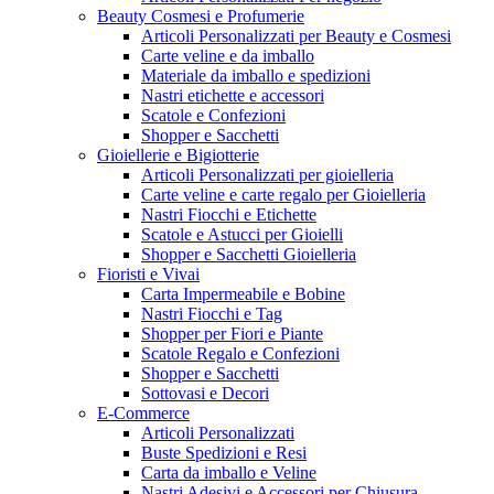
Beauty Cosmesi e Profumerie
Articoli Personalizzati per Beauty e Cosmesi
Carte veline e da imballo
Materiale da imballo e spedizioni
Nastri etichette e accessori
Scatole e Confezioni
Shopper e Sacchetti
Gioiellerie e Bigiotterie
Articoli Personalizzati per gioielleria
Carte veline e carte regalo per Gioielleria
Nastri Fiocchi e Etichette
Scatole e Astucci per Gioielli
Shopper e Sacchetti Gioielleria
Fioristi e Vivai
Carta Impermeabile e Bobine
Nastri Fiocchi e Tag
Shopper per Fiori e Piante
Scatole Regalo e Confezioni
Shopper e Sacchetti
Sottovasi e Decori
E-Commerce
Articoli Personalizzati
Buste Spedizioni e Resi
Carta da imballo e Veline
Nastri Adesivi e Accessori per Chiusura