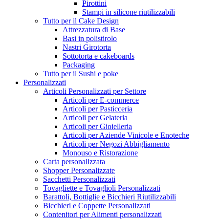
Pirottini
Stampi in silicone riutilizzabili
Tutto per il Cake Design
Attrezzatura di Base
Basi in polistirolo
Nastri Girotorta
Sottotorta e cakeboards
Packaging
Tutto per il Sushi e poke
Personalizzati
Articoli Personalizzati per Settore
Articoli per E-commerce
Articoli per Pasticceria
Articoli per Gelateria
Articoli per Gioielleria
Articoli per Aziende Vinicole e Enoteche
Articoli per Negozi Abbigliamento
Monouso e Ristorazione
Carta personalizzata
Shopper Personalizzate
Sacchetti Personalizzati
Tovagliette e Tovaglioli Personalizzati
Barattoli, Bottiglie e Bicchieri Riutilizzabili
Bicchieri e Coppette Personalizzati
Contenitori per Alimenti personalizzati