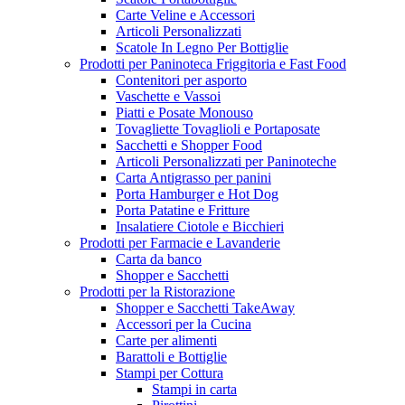
Carte Veline e Accessori
Articoli Personalizzati
Scatole In Legno Per Bottiglie
Prodotti per Paninoteca Friggitoria e Fast Food
Contenitori per asporto
Vaschette e Vassoi
Piatti e Posate Monouso
Tovagliette Tovaglioli e Portaposate
Sacchetti e Shopper Food
Articoli Personalizzati per Paninoteche
Carta Antigrasso per panini
Porta Hamburger e Hot Dog
Porta Patatine e Fritture
Insalatiere Ciotole e Bicchieri
Prodotti per Farmacie e Lavanderie
Carta da banco
Shopper e Sacchetti
Prodotti per la Ristorazione
Shopper e Sacchetti TakeAway
Accessori per la Cucina
Carte per alimenti
Barattoli e Bottiglie
Stampi per Cottura
Stampi in carta