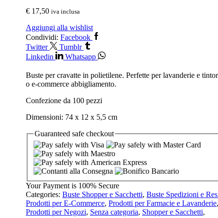
€
17,50
iva inclusa
Aggiungi alla wishlist
Condividi:
Facebook
Twitter
Tumblr
Linkedin
Whatsapp
Buste per cravatte in polietilene. Perfette per lavanderie e tintor
o e-commerce abbigliamento.
Confezione da 100 pezzi
Dimensioni: 74 x 12 x 5,5 cm
Guaranteed
safe
checkout
Your Payment is
100% Secure
Categories:
Buste Shopper e Sacchetti
,
Buste Spedizioni e Res
Prodotti per E-Commerce
,
Prodotti per Farmacie e Lavanderie
Prodotti per Negozi
,
Senza categoria
,
Shopper e Sacchetti
,