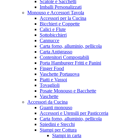
Scatole e Sacchetti
Imballi Personalizzati
Monouso e Accessori Tavola
Accessori per la Cucina
Bicchieri e Coppette
Calici e Flute
Sottobicchieri
Cannucce
Carta forno, alluminio, pellicola
Carta Antigrasso
Contenitori Compostabili
Porta Hamburger Fritti e Panini
Finger Food
Vaschette Portauova
Piatti e Vassoi
Tovaglioli
Posate Monouso e Bacchette
Vaschette
Accessori da Cucina
Guanti monouso
Accessori e Utensili per Pasticceria
Carta forno, alluminio, pellicola
Spiedini e Stecchi
Stampi per Cottura
Stampi in carta