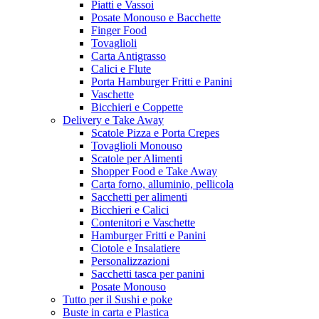
Piatti e Vassoi
Posate Monouso e Bacchette
Finger Food
Tovaglioli
Carta Antigrasso
Calici e Flute
Porta Hamburger Fritti e Panini
Vaschette
Bicchieri e Coppette
Delivery e Take Away
Scatole Pizza e Porta Crepes
Tovaglioli Monouso
Scatole per Alimenti
Shopper Food e Take Away
Carta forno, alluminio, pellicola
Sacchetti per alimenti
Bicchieri e Calici
Contenitori e Vaschette
Hamburger Fritti e Panini
Ciotole e Insalatiere
Personalizzazioni
Sacchetti tasca per panini
Posate Monouso
Tutto per il Sushi e poke
Buste in carta e Plastica