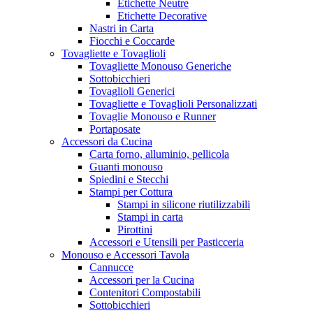
Etichette Neutre
Etichette Decorative
Nastri in Carta
Fiocchi e Coccarde
Tovagliette e Tovaglioli
Tovagliette Monouso Generiche
Sottobicchieri
Tovaglioli Generici
Tovagliette e Tovaglioli Personalizzati
Tovaglie Monouso e Runner
Portaposate
Accessori da Cucina
Carta forno, alluminio, pellicola
Guanti monouso
Spiedini e Stecchi
Stampi per Cottura
Stampi in silicone riutilizzabili
Stampi in carta
Pirottini
Accessori e Utensili per Pasticceria
Monouso e Accessori Tavola
Cannucce
Accessori per la Cucina
Contenitori Compostabili
Sottobicchieri