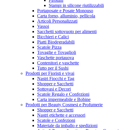
Pirottini
Stampi in silicone riutilizzabili
Portaposate e Posate Monouso
Carta forno, alluminio, pellicola
Articoli Personalizzati
Vassoi
Sacchetti sottovuoto per alimenti
Bicchieri e Calici
Piatti Biodegradabili
Scatole Pizza
Tovaglie e Tovaglioli
Vaschette portauova
Contenitori e vaschette
Tutto per il Sushi
Prodotti per Fioristi e vivai
Nastri Fiocchi e Tag
Shopper e Sacchetti
Sottovasi e Decori
Scatole Regalo e Confezioni
Carta impermeabile e Bobine
Prodotti per Beauty Cosmesi e Profumerie
Shopper e Sacchetti
Nastri etichette e accessori
Scatole e Confezioni
Materiale da imballo e spedizioni