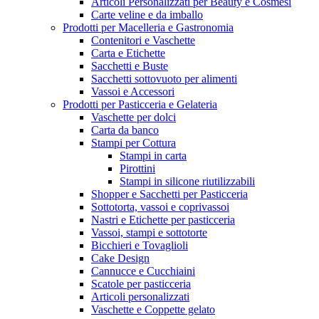
Articoli Personalizzati per Beauty e Cosmesi
Carte veline e da imballo
Prodotti per Macelleria e Gastronomia
Contenitori e Vaschette
Carta e Etichette
Sacchetti e Buste
Sacchetti sottovuoto per alimenti
Vassoi e Accessori
Prodotti per Pasticceria e Gelateria
Vaschette per dolci
Carta da banco
Stampi per Cottura
Stampi in carta
Pirottini
Stampi in silicone riutilizzabili
Shopper e Sacchetti per Pasticceria
Sottotorta, vassoi e coprivassoi
Nastri e Etichette per pasticceria
Vassoi, stampi e sottotorte
Bicchieri e Tovaglioli
Cake Design
Cannucce e Cucchiaini
Scatole per pasticceria
Articoli personalizzati
Vaschette e Coppette gelato