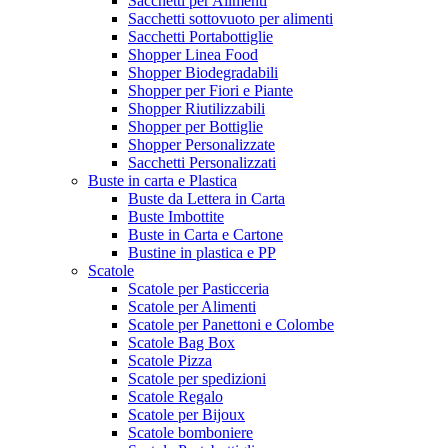
Sacchetti per Alimenti
Sacchetti sottovuoto per alimenti
Sacchetti Portabottiglie
Shopper Linea Food
Shopper Biodegradabili
Shopper per Fiori e Piante
Shopper Riutilizzabili
Shopper per Bottiglie
Shopper Personalizzate
Sacchetti Personalizzati
Buste in carta e Plastica
Buste da Lettera in Carta
Buste Imbottite
Buste in Carta e Cartone
Bustine in plastica e PP
Scatole
Scatole per Pasticceria
Scatole per Alimenti
Scatole per Panettoni e Colombe
Scatole Bag Box
Scatole Pizza
Scatole per spedizioni
Scatole Regalo
Scatole per Bijoux
Scatole bomboniere