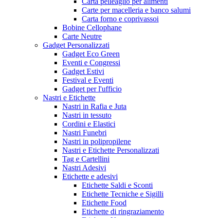
Carta pelleaglio per alimenti
Carte per macelleria e banco salumi
Carta forno e coprivassoi
Bobine Cellophane
Carte Neutre
Gadget Personalizzati
Gadget Eco Green
Eventi e Congressi
Gadget Estivi
Festival e Eventi
Gadget per l'ufficio
Nastri e Etichette
Nastri in Rafia e Juta
Nastri in tessuto
Cordini e Elastici
Nastri Funebri
Nastri in polipropilene
Nastri e Etichette Personalizzati
Tag e Cartellini
Nastri Adesivi
Etichette e adesivi
Etichette Saldi e Sconti
Etichette Tecniche e Sigilli
Etichette Food
Etichette di ringraziamento