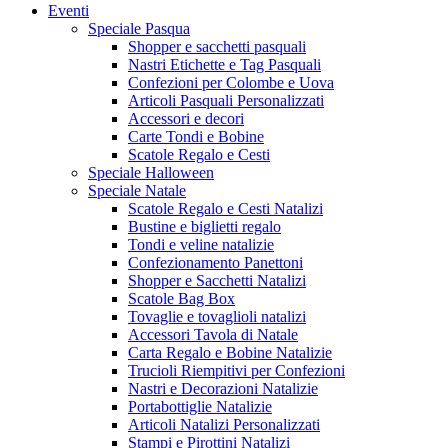
Eventi
Speciale Pasqua
Shopper e sacchetti pasquali
Nastri Etichette e Tag Pasquali
Confezioni per Colombe e Uova
Articoli Pasquali Personalizzati
Accessori e decori
Carte Tondi e Bobine
Scatole Regalo e Cesti
Speciale Halloween
Speciale Natale
Scatole Regalo e Cesti Natalizi
Bustine e biglietti regalo
Tondi e veline natalizie
Confezionamento Panettoni
Shopper e Sacchetti Natalizi
Scatole Bag Box
Tovaglie e tovaglioli natalizi
Accessori Tavola di Natale
Carta Regalo e Bobine Natalizie
Trucioli Riempitivi per Confezioni
Nastri e Decorazioni Natalizie
Portabottiglie Natalizie
Articoli Natalizi Personalizzati
Stampi e Pirottini Natalizi