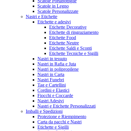
Scatole Portabottiglie
Scatole in Legno
Scatole Personalizzate
Nastri e Etichette
Etichette e adesivi
Etichette Decorative
Etichette di ringraziamento
Etichette Food
Etichette Neutre
Etichette Saldi e Sconti
Etichette Tecniche e Sigilli
Nastri in tessuto
Nastri in Rafia e Juta
Nastri in polipropilene
Nastri in Carta
Nastri Funebri
Tag e Cartellini
Cordini e Elastici
Fiocchi e Coccarde
Nastri Adesivi
Nastri e Etichette Personalizzati
Imballi e Spedizioni
Protezione e Riempimento
Carta da pacchi e Nastri
Etichette e Sigilli