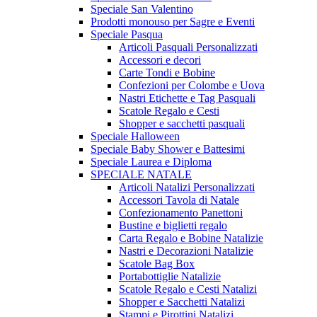
Speciale San Valentino
Prodotti monouso per Sagre e Eventi
Speciale Pasqua
Articoli Pasquali Personalizzati
Accessori e decori
Carte Tondi e Bobine
Confezioni per Colombe e Uova
Nastri Etichette e Tag Pasquali
Scatole Regalo e Cesti
Shopper e sacchetti pasquali
Speciale Halloween
Speciale Baby Shower e Battesimi
Speciale Laurea e Diploma
SPECIALE NATALE
Articoli Natalizi Personalizzati
Accessori Tavola di Natale
Confezionamento Panettoni
Bustine e biglietti regalo
Carta Regalo e Bobine Natalizie
Nastri e Decorazioni Natalizie
Scatole Bag Box
Portabottiglie Natalizie
Scatole Regalo e Cesti Natalizi
Shopper e Sacchetti Natalizi
Stampi e Pirottini Natalizi