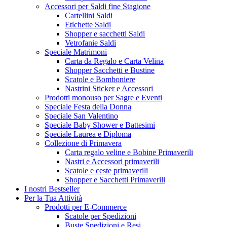
Accessori per Saldi fine Stagione
Cartellini Saldi
Etichette Saldi
Shopper e sacchetti Saldi
Vetrofanie Saldi
Speciale Matrimoni
Carta da Regalo e Carta Velina
Shopper Sacchetti e Bustine
Scatole e Bomboniere
Nastrini Sticker e Accessori
Prodotti monouso per Sagre e Eventi
Speciale Festa della Donna
Speciale San Valentino
Speciale Baby Shower e Battesimi
Speciale Laurea e Diploma
Collezione di Primavera
Carta regalo veline e Bobine Primaverili
Nastri e Accessori primaverili
Scatole e ceste primaverili
Shopper e Sacchetti Primaverili
I nostri Bestseller
Per la Tua Attività
Prodotti per E-Commerce
Scatole per Spedizioni
Buste Spedizioni e Resi