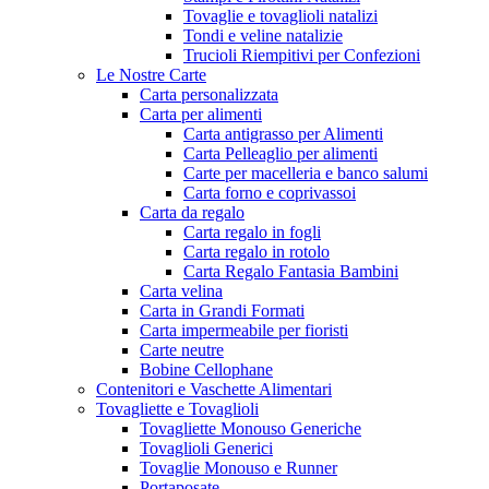
Tovaglie e tovaglioli natalizi
Tondi e veline natalizie
Trucioli Riempitivi per Confezioni
Le Nostre Carte
Carta personalizzata
Carta per alimenti
Carta antigrasso per Alimenti
Carta Pelleaglio per alimenti
Carte per macelleria e banco salumi
Carta forno e coprivassoi
Carta da regalo
Carta regalo in fogli
Carta regalo in rotolo
Carta Regalo Fantasia Bambini
Carta velina
Carta in Grandi Formati
Carta impermeabile per fioristi
Carte neutre
Bobine Cellophane
Contenitori e Vaschette Alimentari
Tovagliette e Tovaglioli
Tovagliette Monouso Generiche
Tovaglioli Generici
Tovaglie Monouso e Runner
Portaposate