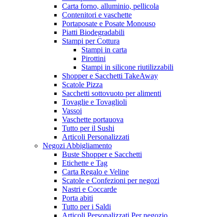
Carta forno, alluminio, pellicola
Contenitori e vaschette
Portaposate e Posate Monouso
Piatti Biodegradabili
Stampi per Cottura
Stampi in carta
Pirottini
Stampi in silicone riutilizzabili
Shopper e Sacchetti TakeAway
Scatole Pizza
Sacchetti sottovuoto per alimenti
Tovaglie e Tovaglioli
Vassoi
Vaschette portauova
Tutto per il Sushi
Articoli Personalizzati
Negozi Abbigliamento
Buste Shopper e Sacchetti
Etichette e Tag
Carta Regalo e Veline
Scatole e Confezioni per negozi
Nastri e Coccarde
Porta abiti
Tutto per i Saldi
Articoli Personalizzati Per negozio