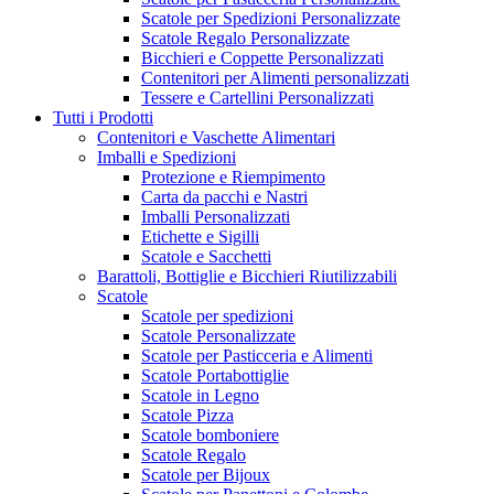
Scatole per Spedizioni Personalizzate
Scatole Regalo Personalizzate
Bicchieri e Coppette Personalizzati
Contenitori per Alimenti personalizzati
Tessere e Cartellini Personalizzati
Tutti i Prodotti
Contenitori e Vaschette Alimentari
Imballi e Spedizioni
Protezione e Riempimento
Carta da pacchi e Nastri
Imballi Personalizzati
Etichette e Sigilli
Scatole e Sacchetti
Barattoli, Bottiglie e Bicchieri Riutilizzabili
Scatole
Scatole per spedizioni
Scatole Personalizzate
Scatole per Pasticceria e Alimenti
Scatole Portabottiglie
Scatole in Legno
Scatole Pizza
Scatole bomboniere
Scatole Regalo
Scatole per Bijoux