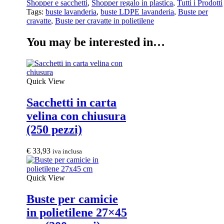
Shopper e sacchetti
,
Shopper regalo in plastica
,
Tutti i Prodotti
Tags:
buste lavanderia
,
buste LDPE lavanderia
,
Buste per
cravatte
,
Buste per cravatte in polietilene
You may be interested in…
Quick View
Sacchetti in carta
velina con chiusura
(250 pezzi)
€
33,93
iva inclusa
Quick View
Buste per camicie
in polietilene 27×45