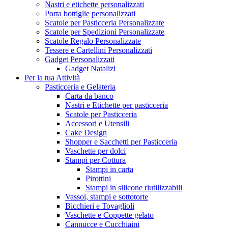
Nastri e etichette personalizzati
Porta bottiglie personalizzati
Scatole per Pasticceria Personalizzate
Scatole per Spedizioni Personalizzate
Scatole Regalo Personalizzate
Tessere e Cartellini Personalizzati
Gadget Personalizzati
Gadget Natalizi
Per la tua Attività
Pasticceria e Gelateria
Carta da banco
Nastri e Etichette per pasticceria
Scatole per Pasticceria
Accessori e Utensili
Cake Design
Shopper e Sacchetti per Pasticceria
Vaschette per dolci
Stampi per Cottura
Stampi in carta
Pirottini
Stampi in silicone riutilizzabili
Vassoi, stampi e sottotorte
Bicchieri e Tovaglioli
Vaschette e Coppette gelato
Cannucce e Cucchiaini