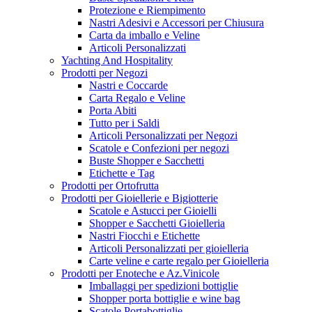
Protezione e Riempimento
Nastri Adesivi e Accessori per Chiusura
Carta da imballo e Veline
Articoli Personalizzati
Yachting And Hospitality
Prodotti per Negozi
Nastri e Coccarde
Carta Regalo e Veline
Porta Abiti
Tutto per i Saldi
Articoli Personalizzati per Negozi
Scatole e Confezioni per negozi
Buste Shopper e Sacchetti
Etichette e Tag
Prodotti per Ortofrutta
Prodotti per Gioiellerie e Bigiotterie
Scatole e Astucci per Gioielli
Shopper e Sacchetti Gioielleria
Nastri Fiocchi e Etichette
Articoli Personalizzati per gioielleria
Carte veline e carte regalo per Gioielleria
Prodotti per Enoteche e Az.Vinicole
Imballaggi per spedizioni bottiglie
Shopper porta bottiglie e wine bag
Scatole Portabottiglie