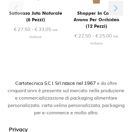
Sottovaso Juta Naturale
Shopper In Carta
(6 Pezzi)
Avana Per Orchidea
(12 Pezzi)
€
27,50
-
€
33,05
iva
€
22,50
-
€
25,00
iva
inclusa
inclusa
C
artotecnica S.C.I. Srl
nasce
nel 1967
e da oltre
cinquant’anni è presente sul mercato nella produzione
e commercializzazione di packaging alimentare
personalizzato, carta velina personalizzata, packaging
per e-commerce e molto altro.
Privacy