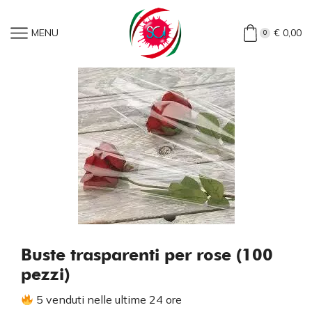
Home
»
Shop
»
Buste Trasparenti Per Rose (100 Pezzi)
MENU
€
0,00
0
Buste trasparenti per rose (100
pezzi)
5 venduti nelle ultime 24 ore