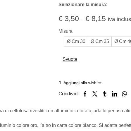
Selezionare la misura:
€
3,50
-
€
8,15
iva inclu
Misura
Ø Cm 30
Ø Cm 35
Ø Cm 4
Svuota
Aggiungi alla wishlist
Condividi:
 di cellulosa rivestiti con alluminio colorato, adatto per uso ali
lluminio colore oro, l’altro in carta colore bianco. Si adatta perfet