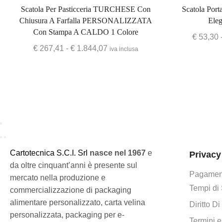
Scatola Per Pasticceria TURCHESE Con
Scatola Port
Chiusura A Farfalla PERSONALIZZATA
Eleg
Con Stampa A CALDO 1 Colore
€
53,30
€
267,41
-
€
1.844,07
iva inclusa
C
artotecnica S.C.I. Srl
nasce
nel 1967
e
Privacy
da oltre cinquant’anni è presente sul
Pagament
mercato nella produzione e
Tempi di
commercializzazione di packaging
alimentare personalizzato, carta velina
Diritto D
personalizzata, packaging per e-
Termini e