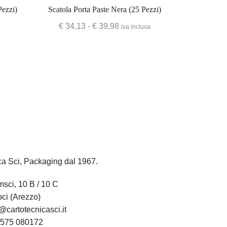
Pezzi)
Scatola Porta Paste Nera (25 Pezzi)
€
34,13
-
€
39,98
iva inclusa
ca Sci, Packaging dal 1967.
sci, 10 B / 10 C
ci (Arezzo)
@cartotecnicasci.it
575 080172