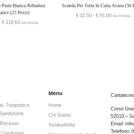
a Paste Bianca Rifinitura
Scatola Per Torta In Carta Avana (50 
ance (25 Pezzi)
€
32,50
-
€
91,00
iva inclusa
-
€
118,63
iva inclusa
Menu
Cartotecni
i, Trasporto e
Home
Corso Gram
 Spedizione
Chi Siamo
52010 – So
i Recesso
Email:
info
Sostenibilita
Telefono:
0
 Condizioni