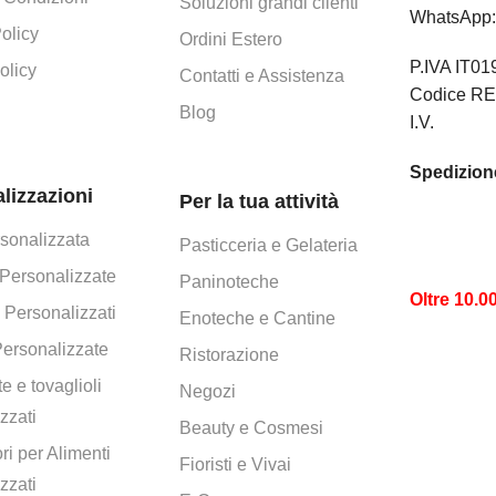
Soluzioni grandi clienti
WhatsApp
olicy
Ordini Estero
P.IVA IT0
olicy
Contatti e Assistenza
Codice RE
Blog
I.V.
Spedizione
lizzazioni
Per la tua attività
rsonalizzata
Pasticceria e Gelateria
Personalizzate
Paninoteche
Oltre 10.0
 Personalizzati
Enoteche e Cantine
Personalizzate
Ristorazione
e e tovaglioli
Negozi
zzati
Beauty e Cosmesi
ri per Alimenti
Fioristi e Vivai
zzati