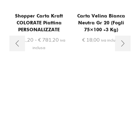
Shopper Carta Kraft
Carta Velina Bianca
COLORATE Piattina
Neutra Gr 20 (fogli
PERSONALIZZATE
75×100 -3 Kg)
€
151,20
-
€
781,20
€
18,00
iva
iva inclusa
inclusa
Ca
F