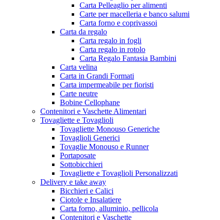
Carta Pelleaglio per alimenti
Carte per macelleria e banco salumi
Carta forno e coprivassoi
Carta da regalo
Carta regalo in fogli
Carta regalo in rotolo
Carta Regalo Fantasia Bambini
Carta velina
Carta in Grandi Formati
Carta impermeabile per fioristi
Carte neutre
Bobine Cellophane
Contenitori e Vaschette Alimentari
Tovagliette e Tovaglioli
Tovagliette Monouso Generiche
Tovaglioli Generici
Tovaglie Monouso e Runner
Portaposate
Sottobicchieri
Tovagliette e Tovaglioli Personalizzati
Delivery e take away
Bicchieri e Calici
Ciotole e Insalatiere
Carta forno, alluminio, pellicola
Contenitori e Vaschette