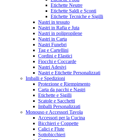
Etichette Neutre
Etichette Saldi e Sconti
Etichette Tecniche e Sigilli
Nastri in tessuto
Nastri in Rafia e Juta
Nastri in polipropilene
Nastri in Carta
Nastri Funebri
Tag e Cartellini
Cordini e Elastici
Fiocchi e Coccarde
Nastri Adesivi
Nastri e Etichette Personalizzati
Imballi e Spedizioni
Protezione e Riempimento
Carta da pacchi e Nastri
Etichette e Sigilli
Scatole e Sacchetti
Imballi Personalizzati
Monouso e Accessori Tavola
Accessori per la Cucina
Bicchieri e Coppette
Calici e Flute
Sottobicchieri