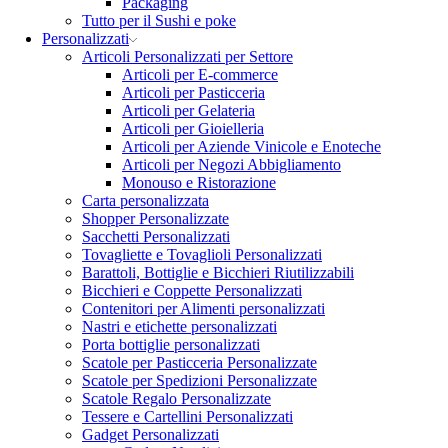
Packaging
Tutto per il Sushi e poke
Personalizzati
Articoli Personalizzati per Settore
Articoli per E-commerce
Articoli per Pasticceria
Articoli per Gelateria
Articoli per Gioielleria
Articoli per Aziende Vinicole e Enoteche
Articoli per Negozi Abbigliamento
Monouso e Ristorazione
Carta personalizzata
Shopper Personalizzate
Sacchetti Personalizzati
Tovagliette e Tovaglioli Personalizzati
Barattoli, Bottiglie e Bicchieri Riutilizzabili
Bicchieri e Coppette Personalizzati
Contenitori per Alimenti personalizzati
Nastri e etichette personalizzati
Porta bottiglie personalizzati
Scatole per Pasticceria Personalizzate
Scatole per Spedizioni Personalizzate
Scatole Regalo Personalizzate
Tessere e Cartellini Personalizzati
Gadget Personalizzati