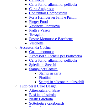
Cannucce
Carta forno, alluminio, pellicola
Carta Antigrasso
Contenitori Compostabili
Porta Hamburger Fritti e Panini
Finger Food
Vaschette Portauova
Piatti e Vassoi
Tovaglioli
Posate Monouso e Bacchette
Vaschette
Accessori da Cucina
Guanti monouso
Accessori e Utensili per Pasticceria
Carta forno, alluminio, pellicola
Spiedini e Stecchi
Stampi per Cottura
Stampi in carta
Pirottini
Stampi in silicone riutilizzabili
Tutto per il Cake Design
Attrezzatura di Base
Basi in polistirolo
Nastri Girotorta
Sottotorta e cakeboards