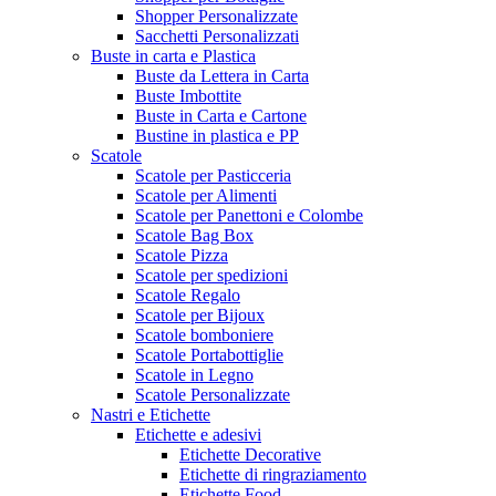
Shopper Personalizzate
Sacchetti Personalizzati
Buste in carta e Plastica
Buste da Lettera in Carta
Buste Imbottite
Buste in Carta e Cartone
Bustine in plastica e PP
Scatole
Scatole per Pasticceria
Scatole per Alimenti
Scatole per Panettoni e Colombe
Scatole Bag Box
Scatole Pizza
Scatole per spedizioni
Scatole Regalo
Scatole per Bijoux
Scatole bomboniere
Scatole Portabottiglie
Scatole in Legno
Scatole Personalizzate
Nastri e Etichette
Etichette e adesivi
Etichette Decorative
Etichette di ringraziamento
Etichette Food