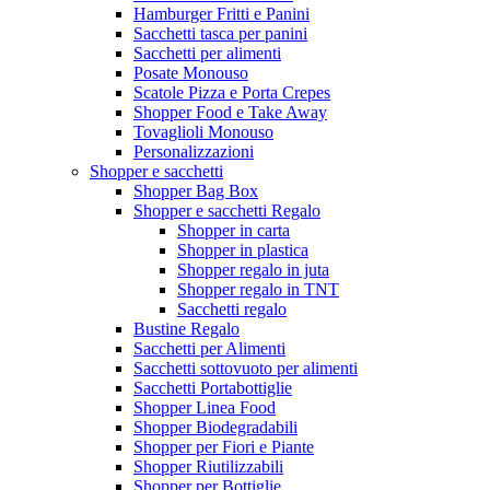
Hamburger Fritti e Panini
Sacchetti tasca per panini
Sacchetti per alimenti
Posate Monouso
Scatole Pizza e Porta Crepes
Shopper Food e Take Away
Tovaglioli Monouso
Personalizzazioni
Shopper e sacchetti
Shopper Bag Box
Shopper e sacchetti Regalo
Shopper in carta
Shopper in plastica
Shopper regalo in juta
Shopper regalo in TNT
Sacchetti regalo
Bustine Regalo
Sacchetti per Alimenti
Sacchetti sottovuoto per alimenti
Sacchetti Portabottiglie
Shopper Linea Food
Shopper Biodegradabili
Shopper per Fiori e Piante
Shopper Riutilizzabili
Shopper per Bottiglie