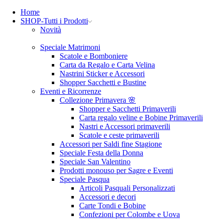
Home
SHOP-Tutti i Prodotti
Novità
Speciale Matrimoni
Scatole e Bomboniere
Carta da Regalo e Carta Velina
Nastrini Sticker e Accessori
Shopper Sacchetti e Bustine
Eventi e Ricorrenze
Collezione Primavera 🌸
Shopper e Sacchetti Primaverili
Carta regalo veline e Bobine Primaverili
Nastri e Accessori primaverili
Scatole e ceste primaverili
Accessori per Saldi fine Stagione
Speciale Festa della Donna
Speciale San Valentino
Prodotti monouso per Sagre e Eventi
Speciale Pasqua
Articoli Pasquali Personalizzati
Accessori e decori
Carte Tondi e Bobine
Confezioni per Colombe e Uova