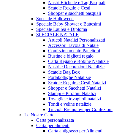
Nastri Etichette e Tag Pasquali
Scatole Regalo e Cesti
Shopper e sacchetti pasquali
Speciale Halloween
Speciale Baby Shower e Battesimi
Speciale Laurea e Diploma
SPECIALE NATALE
Articoli Natalizi Personalizzati
Accessori Tavola di Natale
Confezionamento Panettoni
Bustine e biglietti regalo
Carta Regalo e Bobine Natalizie
Nastri e Decorazioni Natalizie
Scatole Bag Box
Portabottiglie Natalizie
Scatole Regalo e Cesti Natalizi
Shopper e Sacchetti Natalizi
Stampi e Pirottini Natalizi
Tovaglie e tovaglioli natalizi
Tondi e veline natalizie
Trucioli Riempitivi per Confezioni
Le Nostre Carte
Carta personalizzata
Carta per alimenti
Carta antigrasso per Alimenti