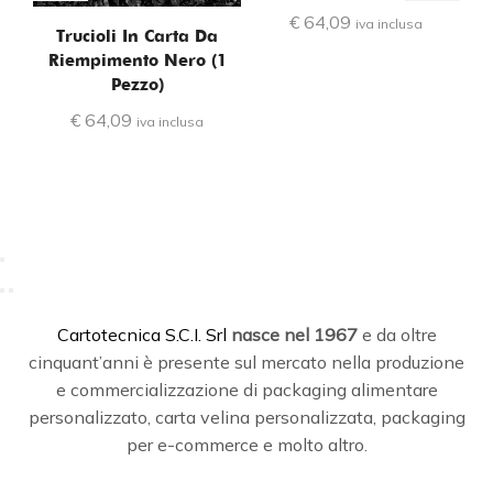
€
64,09
iva inclusa
Trucioli In Carta Da
Riempimento Nero (1
R
Pezzo)
€
64,09
iva inclusa
C
artotecnica S.C.I. Srl
nasce
nel 1967
e da oltre
cinquant’anni è presente sul mercato nella produzione
e commercializzazione di packaging alimentare
personalizzato, carta velina personalizzata, packaging
per e-commerce e molto altro.