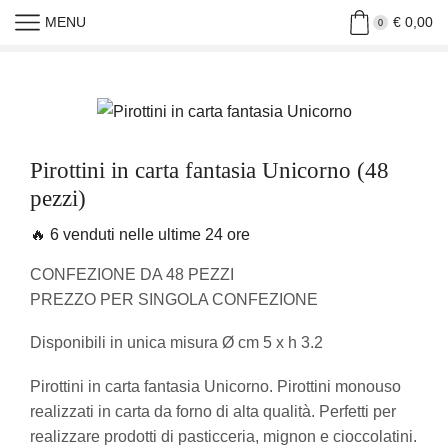
MENU
€
0,00
Home
»
Shop
»
Pirottini In Carta Fantasia Unicorno (48 Pezzi)
0
Pirottini in carta fantasia Unicorno (48
pezzi)
🔥 6 venduti nelle ultime 24 ore
CONFEZIONE DA 48 PEZZI
PREZZO PER SINGOLA CONFEZIONE
Disponibili in unica misura Ø cm 5 x h 3.2
Pirottini in carta fantasia Unicorno. Pirottini monouso
realizzati in carta da forno di alta qualità. Perfetti per
realizzare prodotti di pasticceria, mignon e cioccolatini.