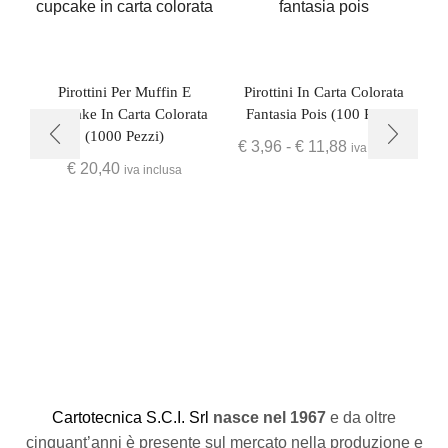
Pirottini Per Muffin E
Pirottini In Carta Colorata
Cupcake In Carta Colorata
Fantasia Pois (100 Pezzi)
(1000 Pezzi)
€
3,96
-
€
11,88
iva inclusa
€
20,40
iva inclusa
P
C
artotecnica S.C.I. Srl
nasce
nel 1967
e da oltre
cinquant’anni è presente sul mercato nella produzione e