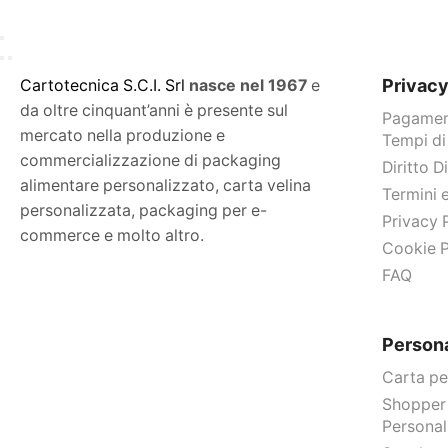
Privac
C
artotecnica S.C.I. Srl
nasce
nel 1967
e
da oltre cinquant’anni è presente sul
Pagament
mercato nella produzione e
Tempi di
commercializzazione di packaging
Diritto 
alimentare personalizzato, carta velina
Termini 
personalizzata, packaging per e-
Privacy 
commerce e molto altro.
Cookie P
FAQ
Persona
Carta pe
Shopper
Personal