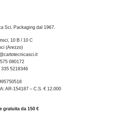
ca Sci, Packaging dal 1967.
sci, 10 B / 10 C
ci (Arezzo)
@cartotecnicasci.it
575 080172
:
335 5218346
1995750518
A: AR-154187 – C.S. € 12.000
 gratuita da 150 €