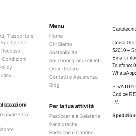
y
Menu
Cartotecni
i, Trasporto e
Home
 Spedizione
Corso Gram
Chi Siamo
52010 – So
Di Recesso
Sostenibilita
Email:
info
e Condizioni
Soluzioni grandi clienti
Telefono:
0
Policy
Ordini Estero
WhatsApp
olicy
Contatti e Assistenza
Blog
P.IVA IT0
Codice RE
I.V.
lizzazioni
Per la tua attività
rsonalizzata
Spedizione
Pasticceria e Gelateria
Paninoteche
izzate
Enoteche e Cantine