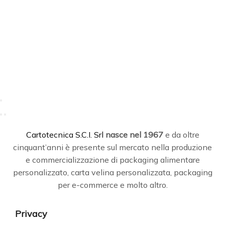
R
C
artotecnica S.C.I. Srl
nasce
nel 1967
e da oltre
cinquant’anni è presente sul mercato nella produzione
e commercializzazione di packaging alimentare
personalizzato, carta velina personalizzata, packaging
per e-commerce e molto altro.
Privacy