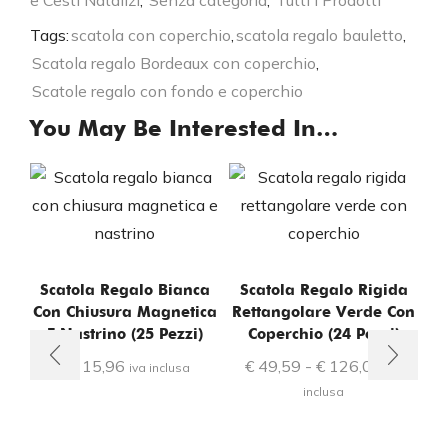
e Cesti Natalizi
,
Senza categoria
,
Tutti i Prodotti
Tags:
scatola con coperchio
,
scatola regalo bauletto
,
Scatola regalo Bordeaux con coperchio
,
Scatole regalo con fondo e coperchio
You May Be Interested In…
Scatola Regalo Bianca
Scatola Regalo Rigida
Con Chiusura Magnetica
Rettangolare Verde Con
E Nastrino (25 Pezzi)
Coperchio (24 Pezzi)
€
115,96
€
49,59
-
€
126,08
iva inclusa
iva
inclusa
S