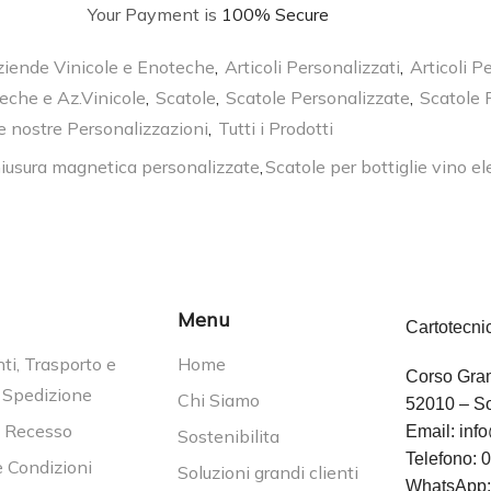
Your Payment is
100% Secure
Aziende Vinicole e Enoteche
,
Articoli Personalizzati
,
Articoli P
eche e Az.Vinicole
,
Scatole
,
Scatole Personalizzate
,
Scatole 
le nostre Personalizzazioni
,
Tutti i Prodotti
chiusura magnetica personalizzate
,
Scatole per bottiglie vino el
Menu
Cartotecni
i, Trasporto e
Home
Corso Gram
 Spedizione
Chi Siamo
52010 – So
i Recesso
Email:
info
Sostenibilita
Telefono:
0
e Condizioni
Soluzioni grandi clienti
WhatsApp