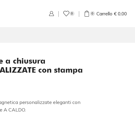
Carrello
€
0,00
0
0
ie a chiusura
ALIZZATE con stampa
magnetica personalizzate eleganti con
ore A CALDO.