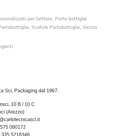
ersonalizzati per Settore
,
Porta bottiglie
Portabottiglie
,
Scatole Portabottiglie
,
Senza
eganti
ca Sci, Packaging dal 1967.
sci, 10 B / 10 C
ci (Arezzo)
@cartotecnicasci.it
575 080172
:
335 5218346