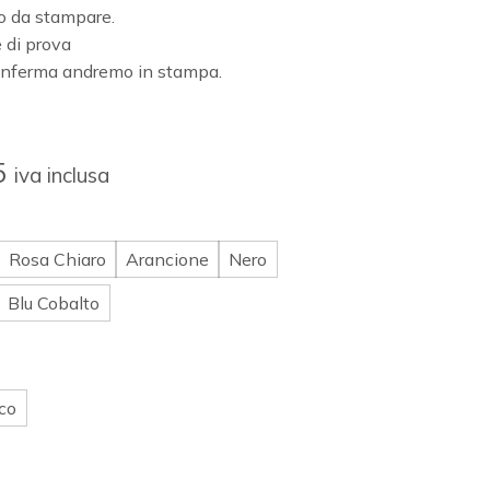
go da stampare.
 di prova
 conferma andremo in stampa.
5
iva inclusa
Rosa Chiaro
Arancione
Nero
Blu Cobalto
co