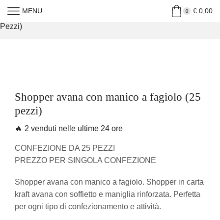
MENU
€
0,00
Home
»
Shop
»
Shopper Avana Con Manico A Fagiolo (25
0
Pezzi)
Shopper avana con manico a fagiolo (25
pezzi)
🔥 2 venduti nelle ultime 24 ore
CONFEZIONE DA 25 PEZZI
PREZZO PER SINGOLA CONFEZIONE
Shopper avana con manico a fagiolo. Shopper in carta
kraft avana con soffietto e maniglia rinforzata. Perfetta
per ogni tipo di confezionamento e attività.