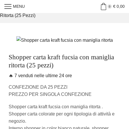
MENU
€
0,00
Home
»
Shop
»
Shopper Carta Kraft Fucsia Con Maniglia
0
Ritorta (25 Pezzi)
Shopper carta kraft fucsia con maniglia
ritorta (25 pezzi)
🔥 7 venduti nelle ultime 24 ore
CONFEZIONE DA 25 PEZZI
PREZZO PER SINGOLA CONFEZIONE
Shopper carta kraft fucsia con maniglia ritorta .
Shopper carta colorate per ogni tipologia di attività e
negozio.
Interno shopper in color bianco naturale, shopper