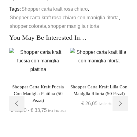
Tags:
Shopper carta kraft rosa chiaro
,
Shopper carta kraft rosa chiaro con maniglia ritorta
,
shopper colorata
,
shopper maniglia ritorta
You May Be Interested In…
Shopper Carta Kraft Fucsia
Shopper Carta Kraft Lilla Con
Con Maniglia Piattina (50
Maniglia Ritorta (50 Pezzi)
Pezzi)
€
26,05
iva inclusa
€
13,90
-
€
33,75
iva inclusa
Sh