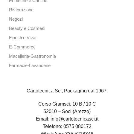
Enoteche e Cantine
Ristorazione
Negozi
Beauty e Cosmesi
Fioristi e Vivai
E-Commerce
Macelleria-Gastronomia
Farmacie-Lavanderie
Cartotecnica Sci, Packaging dal 1967.
Corso Gramsci, 10 B / 10 C
52010 – Soci (Arezzo)
Email:
info@cartotecnicasci.it
Telefono:
0575 080172
WhatsApp:
335 5218346