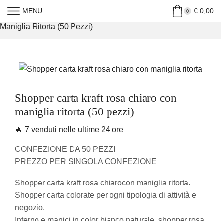
MENU
€
0,00
Home
»
Shop
»
Shopper Carta Kraft Rosa Chiaro Con
0
Maniglia Ritorta (50 Pezzi)
Shopper carta kraft rosa chiaro con
maniglia ritorta (50 pezzi)
🔥 7 venduti nelle ultime 24 ore
CONFEZIONE DA 50 PEZZI
PREZZO PER SINGOLA CONFEZIONE
Shopper carta kraft rosa chiarocon maniglia ritorta.
Shopper carta colorate per ogni tipologia di attività e
negozio.
Interno e manici in color bianco naturale, shopper rosa