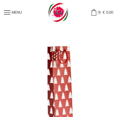
Home
»
Shop
»
Shopper Portabottiglie Natalizia Alberelli (50
MENU
€
0,00
0
Pezzi)