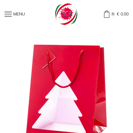
Home
»
Shop
»
Shopper Portapanettone Rossa Con Finestra
MENU
€
0,00
0
(50 Pezzi)