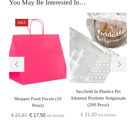
You May Be Interested In…
SALE
S
Sacchetti In Plastica Per
€
Alimenti Prodotto Artigianale
Shopper Food Fucsia (10
(200 Pezzi)
Pezzi)
€
21,00
€
21,87
€
17,50
iva inclusa
iva inclusa