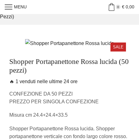
MENU
€
0,00
Home
»
Shop
»
Shopper Portapanettone Rossa Lucida (50
0
Pezzi)
SALE
Shopper Portapanettone Rossa lucida (50
pezzi)
🔥 1 venduti nelle ultime 24 ore
CONFEZIONE DA 50 PEZZI
PREZZO PER SINGOLA CONFEZIONE
Misura cm 24.4+24.4×33.5
Shopper Portapanettone Rossa lucida. Shopper
portapanettone verticale con fondo largo colore rosso.