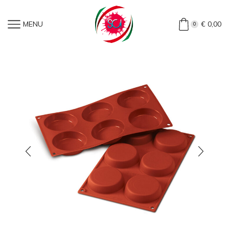
Home
»
Shop
»
Stampo In Silicone Tortina (1 Pezzo)
MENU
€
0,00
0