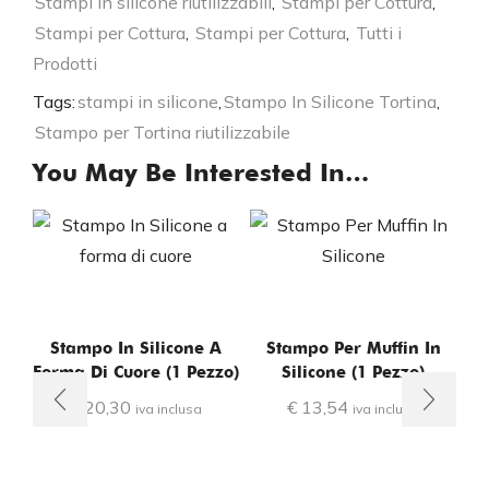
Stampi in silicone riutilizzabili
,
Stampi per Cottura
,
Stampi per Cottura
,
Stampi per Cottura
,
Tutti i
Prodotti
Tags:
stampi in silicone
,
Stampo In Silicone Tortina
,
Stampo per Tortina riutilizzabile
You May Be Interested In…
Stampo In Silicone A
Stampo Per Muffin In
Forma Di Cuore (1 Pezzo)
Silicone (1 Pezzo)
S
€
20,30
€
13,54
iva inclusa
iva inclusa