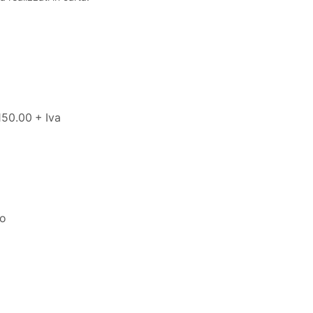
150.00 + Iva
to