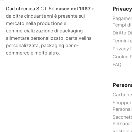
Privac
C
artotecnica S.C.I. Srl
nasce
nel 1967
e
da oltre cinquant’anni è presente sul
Pagament
mercato nella produzione e
Tempi di
commercializzazione di packaging
Diritto 
alimentare personalizzato, carta velina
Termini 
personalizzata, packaging per e-
Privacy 
commerce e molto altro.
Cookie P
FAQ
Persona
Carta pe
Shopper
Personal
Sacchett
Personal
Scatole 