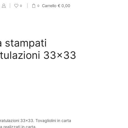
Carrello
€
0,00
0
0
a stampati
tulazioni 33×33
atulazioni 33×33. Tovagliolini in carta
 realizzati in carta.