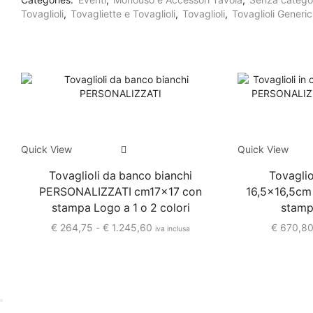
Tovaglioli
,
Tovagliette e Tovaglioli
,
Tovaglioli
,
Tovaglioli Generic
Quick View
Quick View
Tovaglioli da banco bianchi
Tovagliol
PERSONALIZZATI cm17x17 con
16,5×16,5cm
stampa Logo a 1 o 2 colori
stamp
€
264,75
-
€
1.245,60
€
670,8
iva inclusa