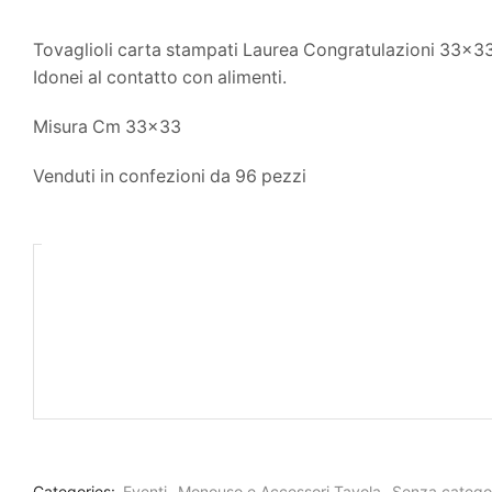
Tovaglioli carta stampati Laurea Congratulazioni 33×33. 
Idonei al contatto con alimenti.
Misura Cm 33×33
Venduti in confezioni da 96 pezzi
Categories:
Eventi
,
Monouso e Accessori Tavola
,
Senza catego