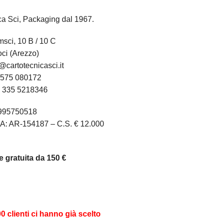
ca Sci, Packaging dal 1967.
sci, 10 B / 10 C
ci (Arezzo)
@cartotecnicasci.it
575 080172
:
335 5218346
1995750518
A: AR-154187 – C.S. € 12.000
 gratuita da 150 €
00 clienti ci hanno già scelto