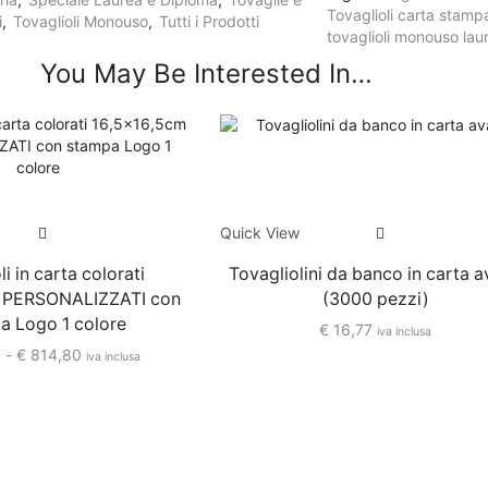
Tovaglioli carta stam
i
,
Tovaglioli Monouso
,
Tutti i Prodotti
tovaglioli monouso lau
You May Be Interested In…
Quick View
i in carta colorati
Tovagliolini da banco in carta 
 PERSONALIZZATI con
(3000 pezzi)
a Logo 1 colore
€
16,77
iva inclusa
0
-
€
814,80
iva inclusa