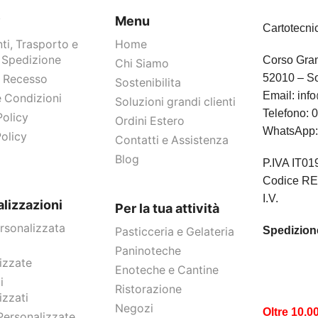
y
Menu
Cartotecni
i, Trasporto e
Home
 Spedizione
Corso Gram
Chi Siamo
52010 – So
Di Recesso
Sostenibilita
Email:
info
e Condizioni
Soluzioni grandi clienti
Telefono:
0
Policy
Ordini Estero
WhatsApp
olicy
Contatti e Assistenza
Blog
P.IVA IT0
Codice RE
I.V.
lizzazioni
Per la tua attività
rsonalizzata
Spedizione
Pasticceria e Gelateria
Paninoteche
izzate
Enoteche e Cantine
i
Ristorazione
izzati
Negozi
Oltre 10.0
Personalizzate