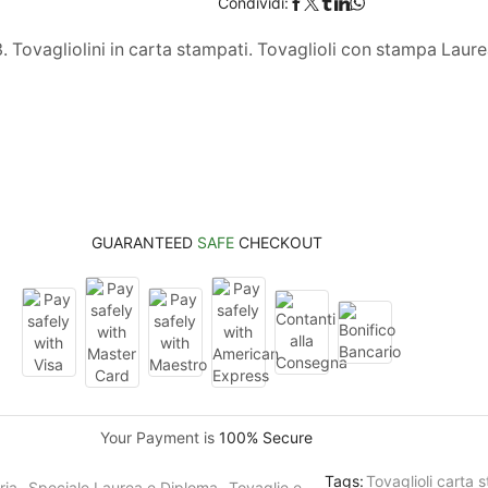
Condividi:
Tovagliolini in carta stampati. Tovaglioli con stampa Laurea 
GUARANTEED
SAFE
CHECKOUT
Your Payment is
100% Secure
Tags:
Tovaglioli carta
ria
,
Speciale Laurea e Diploma
,
Tovaglie e