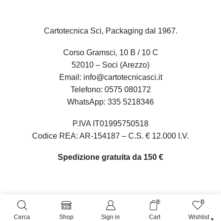
Cartotecnica Sci, Packaging dal 1967.
Corso Gramsci, 10 B / 10 C
52010 – Soci (Arezzo)
Email:
info@cartotecnicasci.it
Telefono:
0575 080172
WhatsApp:
335 5218346
P.IVA IT01995750518
Codice REA: AR-154187 – C.S. € 12.000 I.V.
Spedizione gratuita da 150 €
0
0
Oltre 10.000 clienti ci hanno già scelto
Cerca
Shop
Sign in
Cart
Wishlist