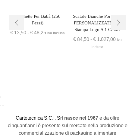
Vaschette Per Babà (250
Scatole Bianche Portatorta
Pezzi)
PERSONALIZZATE Con
Stampa Logo A 1 Colore
€
13,50
-
€
48,25
iva inclusa
€
84,50
-
€
1.027,00
iva
inclusa
C
artotecnica S.C.I. Srl
nasce
nel 1967
e da oltre
cinquant’anni è presente sul mercato nella produzione e
commercializzazione di packaging alimentare