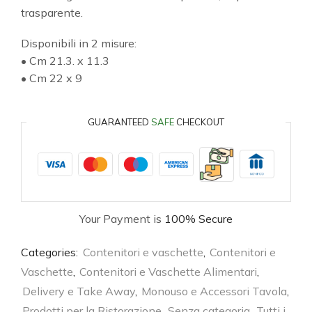
trasparente.
Disponibili in 2 misure:
• Cm 21.3. x 11.3
• Cm 22 x 9
GUARANTEED
SAFE
CHECKOUT
Your Payment is
100% Secure
Categories:
Contenitori e vaschette
,
Contenitori e
Vaschette
,
Contenitori e Vaschette Alimentari
,
Delivery e Take Away
,
Monouso e Accessori Tavola
,
Prodotti per la Ristorazione
,
Senza categoria
,
Tutti i