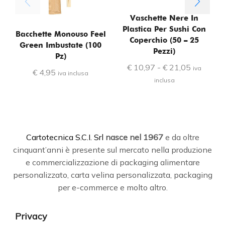
Vaschette Nere In
Plastica Per Sushi Con
Bacchette Monouso Feel
Coperchio (50 – 25
Green Imbustate (100
Pezzi)
Pz)
€
10,97
-
€
21,05
iva
€
4,95
iva inclusa
inclusa
C
artotecnica S.C.I. Srl
nasce
nel 1967
e da oltre
cinquant’anni è presente sul mercato nella produzione
e commercializzazione di packaging alimentare
personalizzato, carta velina personalizzata, packaging
per e-commerce e molto altro.
Privacy