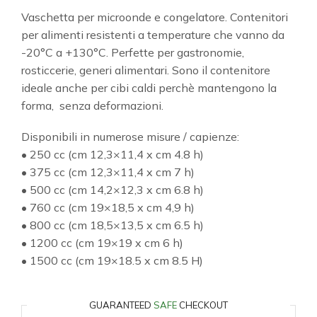
Vaschetta per microonde e congelatore. Contenitori
per alimenti resistenti a temperature che vanno da
-20°C a +130°C. Perfette per gastronomie,
rosticcerie, generi alimentari. Sono il contenitore
ideale anche per cibi caldi perchè mantengono la
forma, senza deformazioni.
Disponibili in numerose misure / capienze:
• 250 cc (cm 12,3×11,4 x cm 4.8 h)
• 375 cc (cm 12,3×11,4 x cm 7 h)
• 500 cc (cm 14,2×12,3 x cm 6.8 h)
• 760 cc (cm 19×18,5 x cm 4,9 h)
• 800 cc (cm 18,5×13,5 x cm 6.5 h)
• 1200 cc (cm 19×19 x cm 6 h)
• 1500 cc (cm 19×18.5 x cm 8.5 H)
GUARANTEED
SAFE
CHECKOUT