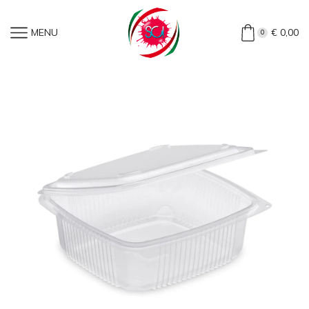
Home
»
Shop
»
Vaschette Per Microonde E Congelatore (50
MENU
€
0,00
0
Pz)