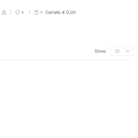
Carrello
€
0,00
0
0
PRODUCT CATEGORIES
Show
Eventi
Accessori per Saldi fine Stagione
Cartellini Saldi
Etichette Saldi
Shopper e sacchetti Saldi
Vetrofanie Saldi
Collezione di Primavera
Carta regalo veline e Bobine Primaverili