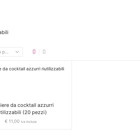
bili
iere da cocktail azzurri
utilizzabili (20 pezzi)
€
11,00
iva inclusa