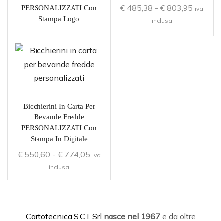
€
485,38
-
€
803,95
PERSONALIZZATI Con
iva
Stampa Logo
inclusa
Bicchierini In Carta Per
Bevande Fredde
PERSONALIZZATI Con
Stampa In Digitale
€
550,60
-
€
774,05
iva
inclusa
C
artotecnica S.C.I. Srl
nasce
nel 1967
e da oltre