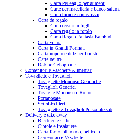
Carta Pelleaglio per alimenti
Carte per macelleria e banco salumi
Carta forno e coprivassoi
Carta da regalo
Carta regalo in fogli
Carta regalo in rotolo
Carta Regalo Fantasia Bambini
Carta velina
Carta in Grandi Formati
Carta impermeabile per fioristi
Carte neutre
Bobine Cellophane
Contenitori e Vaschette Alimentari
Tovagliette e Tovaglioli
Tovagliette Monouso Generiche
Tovaglioli Generici
Tovaglie Monouso e Runner
Portaposate
Sottobicchieri
Tovagliette e Tovaglioli Personalizzati
Delivery e take away
Bicchieri e Calici
Ciotole e Insalatiere
Carta forno, alluminio, pellicola
Contenitori e Vaschette