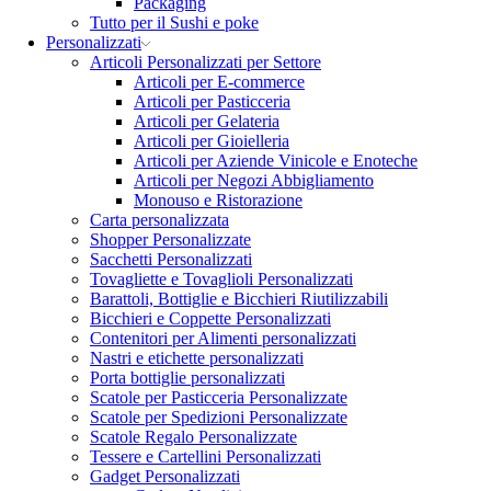
Packaging
Tutto per il Sushi e poke
Personalizzati
Articoli Personalizzati per Settore
Articoli per E-commerce
Articoli per Pasticceria
Articoli per Gelateria
Articoli per Gioielleria
Articoli per Aziende Vinicole e Enoteche
Articoli per Negozi Abbigliamento
Monouso e Ristorazione
Carta personalizzata
Shopper Personalizzate
Sacchetti Personalizzati
Tovagliette e Tovaglioli Personalizzati
Barattoli, Bottiglie e Bicchieri Riutilizzabili
Bicchieri e Coppette Personalizzati
Contenitori per Alimenti personalizzati
Nastri e etichette personalizzati
Porta bottiglie personalizzati
Scatole per Pasticceria Personalizzate
Scatole per Spedizioni Personalizzate
Scatole Regalo Personalizzate
Tessere e Cartellini Personalizzati
Gadget Personalizzati