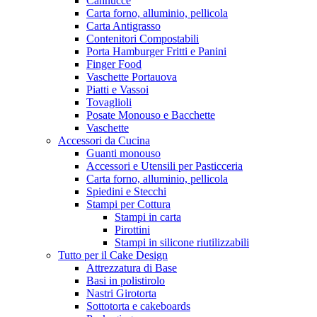
Cannucce
Carta forno, alluminio, pellicola
Carta Antigrasso
Contenitori Compostabili
Porta Hamburger Fritti e Panini
Finger Food
Vaschette Portauova
Piatti e Vassoi
Tovaglioli
Posate Monouso e Bacchette
Vaschette
Accessori da Cucina
Guanti monouso
Accessori e Utensili per Pasticceria
Carta forno, alluminio, pellicola
Spiedini e Stecchi
Stampi per Cottura
Stampi in carta
Pirottini
Stampi in silicone riutilizzabili
Tutto per il Cake Design
Attrezzatura di Base
Basi in polistirolo
Nastri Girotorta
Sottotorta e cakeboards