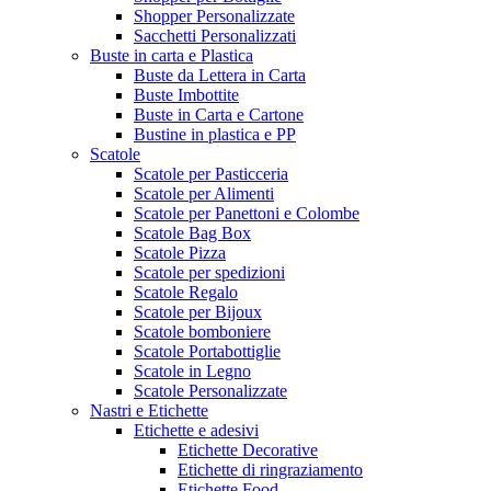
Shopper Personalizzate
Sacchetti Personalizzati
Buste in carta e Plastica
Buste da Lettera in Carta
Buste Imbottite
Buste in Carta e Cartone
Bustine in plastica e PP
Scatole
Scatole per Pasticceria
Scatole per Alimenti
Scatole per Panettoni e Colombe
Scatole Bag Box
Scatole Pizza
Scatole per spedizioni
Scatole Regalo
Scatole per Bijoux
Scatole bomboniere
Scatole Portabottiglie
Scatole in Legno
Scatole Personalizzate
Nastri e Etichette
Etichette e adesivi
Etichette Decorative
Etichette di ringraziamento
Etichette Food