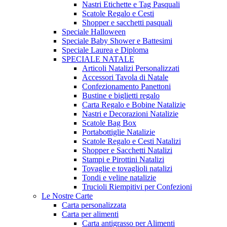
Nastri Etichette e Tag Pasquali
Scatole Regalo e Cesti
Shopper e sacchetti pasquali
Speciale Halloween
Speciale Baby Shower e Battesimi
Speciale Laurea e Diploma
SPECIALE NATALE
Articoli Natalizi Personalizzati
Accessori Tavola di Natale
Confezionamento Panettoni
Bustine e biglietti regalo
Carta Regalo e Bobine Natalizie
Nastri e Decorazioni Natalizie
Scatole Bag Box
Portabottiglie Natalizie
Scatole Regalo e Cesti Natalizi
Shopper e Sacchetti Natalizi
Stampi e Pirottini Natalizi
Tovaglie e tovaglioli natalizi
Tondi e veline natalizie
Trucioli Riempitivi per Confezioni
Le Nostre Carte
Carta personalizzata
Carta per alimenti
Carta antigrasso per Alimenti