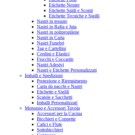
Etichette Neutre
Etichette Saldi e Sconti
Etichette Tecniche e Sigilli
Nastri in tessuto
Nastri in Rafia e Juta
Nastri in polipropilene
Nastri in Carta
Nastri Funebri
Tag e Cartellini
Cordini e Elastici
Fiocchi e Coccarde
Nastri Adesivi
Nastri e Etichette Personalizzati
Imballi e Spedizioni
Protezione e Riempimento
Carta da pacchi e Nastri
Etichette e Sigilli
Scatole e Sacchetti
Imballi Personalizzati
Monouso e Accessori Tavola
Accessori per la Cucina
Bicchieri e Coppette
Calici e Flute
Sottobicchieri