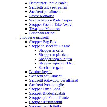
Hamburger Fritti e Panini
Sacchetti tasca per panini
Sacchetti per alimenti
Posate Monouso
Scatole Pizza e Porta Crepes
Shopper Food e Take Away
Tovaglioli Monouso
Personalizzazioni
Shopper e sacchetti
Shopper Bag Box
Shopper e sacchetti Regalo
Shopper in carta
Shopper in plastica
Shopper regalo in juta
Shopper regalo in TNT
Sacchetti regalo
Bustine Regalo
Sacchetti per Alimenti
Sacchetti sottovuoto per alimenti
Sacchetti Portabottiglie
Shopper Linea Food
Shopper Biodegradabili
Shopper per Fiori e Piante
Shopper Riutilizzabili
Shopper per Bottiglie