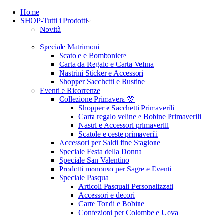
Home
SHOP-Tutti i Prodotti
Novità
Speciale Matrimoni
Scatole e Bomboniere
Carta da Regalo e Carta Velina
Nastrini Sticker e Accessori
Shopper Sacchetti e Bustine
Eventi e Ricorrenze
Collezione Primavera 🌸
Shopper e Sacchetti Primaverili
Carta regalo veline e Bobine Primaverili
Nastri e Accessori primaverili
Scatole e ceste primaverili
Accessori per Saldi fine Stagione
Speciale Festa della Donna
Speciale San Valentino
Prodotti monouso per Sagre e Eventi
Speciale Pasqua
Articoli Pasquali Personalizzati
Accessori e decori
Carte Tondi e Bobine
Confezioni per Colombe e Uova