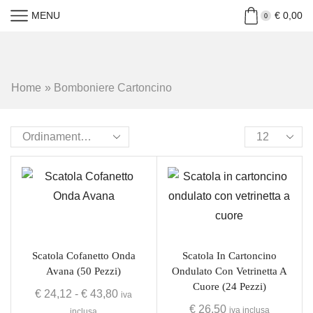
MENU
€
0,00
0
Home
»
Bomboniere Cartoncino
Scatola Cofanetto Onda
Scatola In Cartoncino
Avana (50 Pezzi)
Ondulato Con Vetrinetta A
Cuore (24 Pezzi)
€
24,12
-
€
43,80
iva
€
26,50
iva inclusa
inclusa