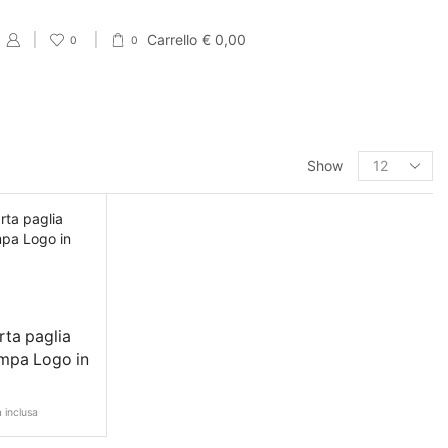
Carrello
€
0,00
0
0
PRODUCT CATEGORIES
Show
Eventi
Accessori per Saldi fine Stagione
Cartellini Saldi
Etichette Saldi
rta paglia
Shopper e sacchetti Saldi
mpa Logo in
Vetrofanie Saldi
Collezione di Primavera
a inclusa
Carta regalo veline e Bobine Primaverili