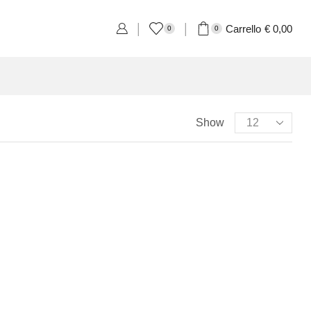
Carrello
€
0,00
0
0
Product Categories
Show
Eventi
Accessori per Saldi fine Stagione
Cartellini Saldi
Etichette Saldi
Shopper e sacchetti Saldi
Vetrofanie Saldi
Collezione di Primavera
Carta regalo veline e Bobine Primaverili