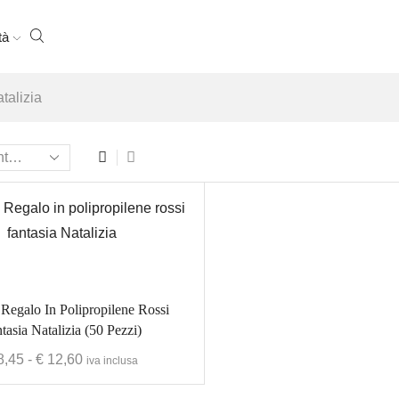
tà
talizia
 Regalo In Polipropilene Rossi
tasia Natalizia (50 Pezzi)
8,45
-
€
12,60
iva inclusa