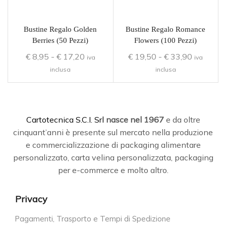
Bustine Regalo Golden
Bustine Regalo Romance
Berries (50 Pezzi)
Flowers (100 Pezzi)
€
8,95
-
€
17,20
€
19,50
-
€
33,90
iva
iva
inclusa
inclusa
C
artotecnica S.C.I. Srl
nasce
nel 1967
e da oltre
cinquant’anni è presente sul mercato nella produzione
e commercializzazione di packaging alimentare
personalizzato, carta velina personalizzata, packaging
per e-commerce e molto altro.
Privacy
Pagamenti, Trasporto e Tempi di Spedizione