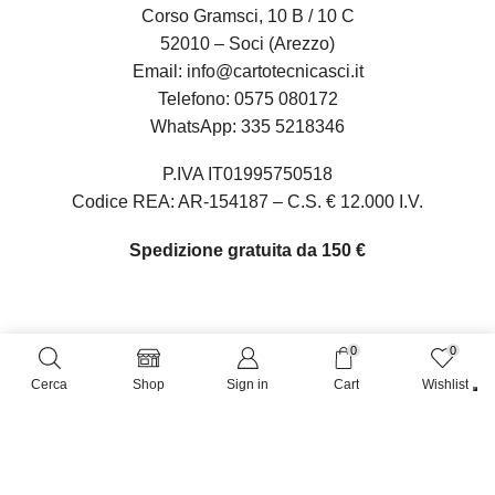
Corso Gramsci, 10 B / 10 C
52010 – Soci (Arezzo)
Email:
info@cartotecnicasci.it
Telefono:
0575 080172
WhatsApp:
335 5218346
P.IVA IT01995750518
Codice REA: AR-154187 – C.S. € 12.000 I.V.
Spedizione gratuita da 150 €
0
0
Oltre 10.000 clienti ci hanno già scelto
Cerca
Shop
Sign in
Cart
Wishlist
Ciao 👋