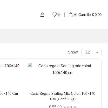
Carrello
€
0,00
0
0
Product Categories
Show
Eventi
Accessori per Saldi fine Stagione
Cartellini Saldi
Etichette Saldi
 100×140 Cm
Carta Regalo Sealing Mix Colori 100×140
Shopper e sacchetti Saldi
Cm (Conf.5 Kg)
Vetrofanie Saldi
€
55,00
iva inclusa