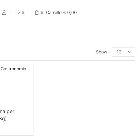
Carrello
€
0,00
0
0
PRODUCT CATEGORIES
Show
Eventi
Accessori per Saldi fine Stagione
Cartellini Saldi
Etichette Saldi
Shopper e sacchetti Saldi
na per
Vetrofanie Saldi
Kg)
Collezione di Primavera
Carta regalo veline e Bobine Primaverili