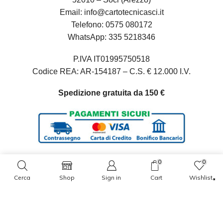
Email:
info@cartotecnicasci.it
Telefono:
0575 080172
WhatsApp:
335 5218346
P.IVA IT01995750518
Codice REA: AR-154187 – C.S. € 12.000 I.V.
Spedizione gratuita da 150 €
0
0
Oltre 10.000 clienti ci hanno già scelto
Cerca
Shop
Sign in
Cart
Wishlist
Ciao 👋