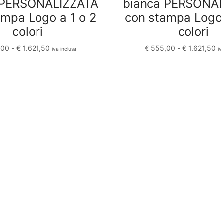
 PERSONALIZZATA
bianca PERSONA
ampa Logo a 1 o 2
con stampa Logo 
colori
colori
,00
-
€
1.621,50
€
555,00
-
€
1.621,50
iva inclusa
i