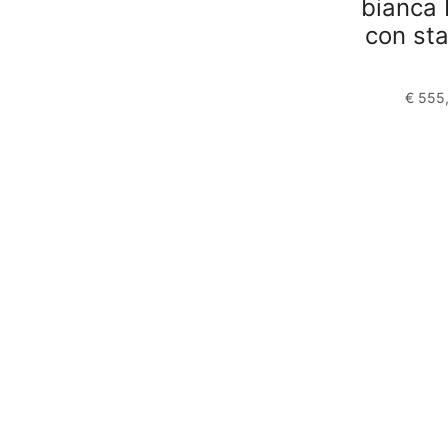
bianca
con st
€
555