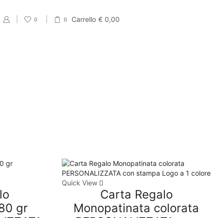
Carrello
€
0,00
0
0
PRODUCT CATEGORIES
Eventi
Accessori per Saldi fine Stagione
Cartellini Saldi
Etichette Saldi
Shopper e sacchetti Saldi
Quick View
Vetrofanie Saldi
lo
Carta Regalo
Collezione di Primavera
80 gr
Monopatinata colorata
Carta regalo veline e Bobine Primaverili