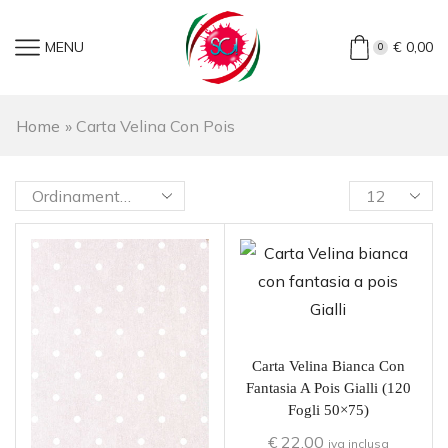
MENU
€
0,00
0
Home
»
Carta Velina Con Pois
Carta Velina Bianca Con
Fantasia A Pois Gialli (120
Fogli 50×75)
€
22,00
iva inclusa