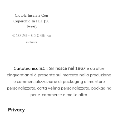
Ciotola Insalata Con
Coperchio In PET (50
Pezzi)
€
10,26
-
€
20,66
iva
inclusa
C
artotecnica S.C.I. Srl
nasce
nel 1967
e da oltre
cinquant’anni è presente sul mercato nella produzione
e commercializzazione di packaging alimentare
personalizzato, carta velina personalizzata, packaging
per e-commerce e molto altro.
Privacy