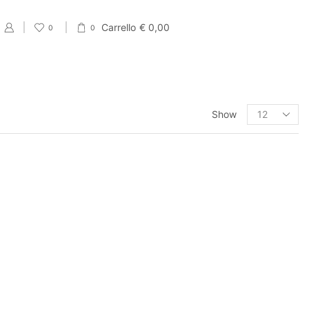
Carrello
€
0,00
0
0
PRODUCT CATEGORIES
Show
Eventi
Accessori per Saldi fine Stagione
Cartellini Saldi
Etichette Saldi
Shopper e sacchetti Saldi
Vetrofanie Saldi
Collezione di Primavera
Carta regalo veline e Bobine Primaverili